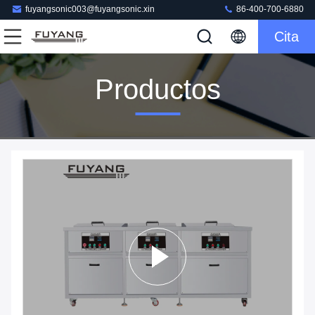
fuyangsonic003@fuyangsonic.xin
86-400-700-6880
Cita
Productos