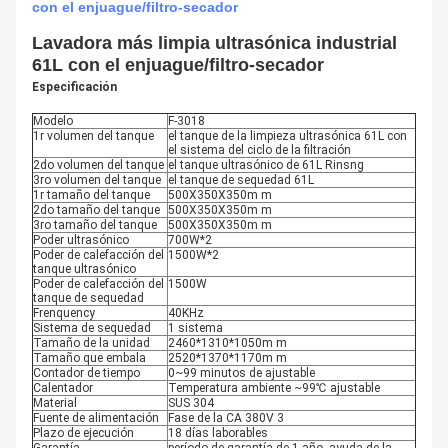
con el enjuague/filtro-secador
Lavadora más limpia ultrasónica industrial
61L con el enjuague/filtro-secador
Especificación
Modelo
F-3018
1r volumen del tanque
el tanque de la limpieza ultrasónica 61L con
el sistema del ciclo de la filtración
2do volumen del tanque
el tanque ultrasónico de 61L Rinsng
3ro volumen del tanque
el tanque de sequedad 61L
1r tamaño del tanque
500X350X350m m
2do tamaño del tanque
500X350X350m m
3ro tamaño del tanque
500X350X350m m
Poder ultrasónico
700W*2
Poder de calefacción del
1500W*2
tanque ultrasónico
Poder de calefacción del
1500W
tanque de sequedad
Frenquency
40KHz
Sistema de sequedad
1 sistema
Tamaño de la unidad
2460*1310*1050m m
Tamaño que embala
2520*1370*1170m m
Contador de tiempo
0~99 minutos de ajustable
Calentador
Temperatura ambiente ~99℃ ajustable
Material
SUS 304
Fuente de alimentación
Fase de la CA 380V 3
Plazo de ejecución
18 días laborables