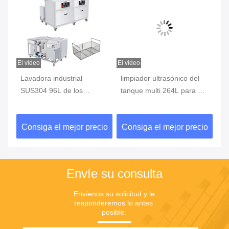
El video
El video
El v
Lavadora industrial
limpiador ultrasónico del
la
SUS304 96L de los
tanque multi 264L para el
de
tanques del enjuague/de la
baño ultrasónico industrial
13
limpieza ultrasónica del
SUS304 de los moldes
en
io
Consiga el mejor precio
Consiga el mejor precio
C
filtro-secador
plásticos
pa
Envíe su consulta
Envíenos su solicitud y le 
responderemos lo antes 
posible.