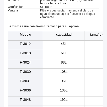
Garantía
período de garantía de 1 año, ayuda de la
técnica toda la hora
Certificados
CE, RoHS
Ventaja
Filtre el agua sucia; mantenga el claro del
agua el tanque; baje la frecuencia del agua
cambiante
La misma serie con diverso tamaño para su opción:
Modelo
capacidad
tamaño del
F-3012
45L
5
F-3018
61L
50
F-3024
88L
55
F-3030
108L
60
F-3031
96L
80
F-3036
135L
60
F-3048
192L
70