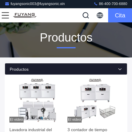
fuyangsonic003@fuyangsonic.xin
86-400-700-6880
Cita
Productos
Productos
El video
El video
Lavadora industrial del
3 contador de tiempo