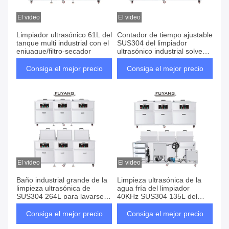
El video
El video
Limpiador ultrasónico 61L del
Contador de tiempo ajustable
tanque multi industrial con el
SUS304 del limpiador
enjuague/filtro-secador
ultrasónico industrial solvente
de los tres tanques
Consiga el mejor precio
Consiga el mejor precio
El video
El video
Baño industrial grande de la
Limpieza ultrasónica de la
limpieza ultrasónica de
agua fría del limpiador
SUS304 264L para lavarse
40KHz SUS304 135L del
plástico de los moldes
tanque multi
Consiga el mejor precio
Consiga el mejor precio