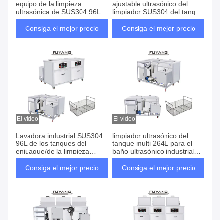
equipo de la limpieza
ajustable ultrasónico del
ultrasónica de SUS304 96L
limpiador SUS304 del tanque
con el enjuague/filtro-
multi solvente de los tanques
secador
Consiga el mejor precio
Consiga el mejor precio
El video
El video
Lavadora industrial SUS304
limpiador ultrasónico del
96L de los tanques del
tanque multi 264L para el
enjuague/de la limpieza
baño ultrasónico industrial
ultrasónica del filtro-secador
SUS304 de los moldes
plásticos
Consiga el mejor precio
Consiga el mejor precio