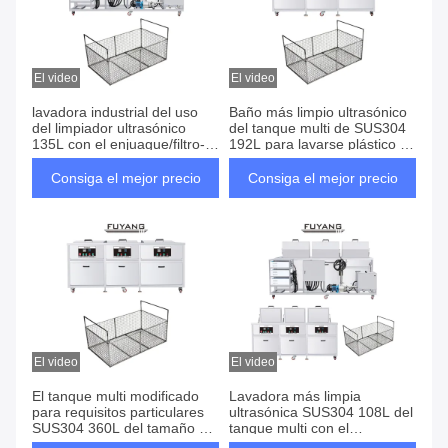
El video
El video
lavadora industrial del uso
Baño más limpio ultrasónico
del limpiador ultrasónico
del tanque multi de SUS304
135L con el enjuague/filtro-
192L para lavarse plástico de
secador para las industrias
los moldes
Consiga el mejor precio
Consiga el mejor precio
El video
El video
El tanque multi modificado
Lavadora más limpia
para requisitos particulares
ultrasónica SUS304 108L del
SUS304 360L del tamaño del
tanque multi con el
equipo ultrasónico industrial
enjuague/filtro-secador