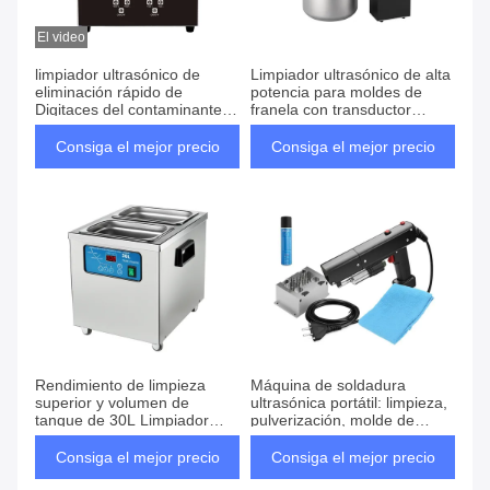
El video
limpiador ultrasónico de
Limpiador ultrasónico de alta
eliminación rápido de
potencia para moldes de
Digitaces del contaminante
franela con transductor
3.2L para el inyector diesel,
ultrasónico de alta potencia y
boca
tanque de 30L
Consiga el mejor precio
Consiga el mejor precio
Rendimiento de limpieza
Máquina de soldadura
superior y volumen de
ultrasónica portátil: limpieza,
tanque de 30L Limpiador
pulverización, molde de
ultrasónico digital para la
franela y tamaño de tanque
limpieza de moldes de
de 500*300*200mm para
Consiga el mejor precio
Consiga el mejor precio
precisión
requisitos del cliente