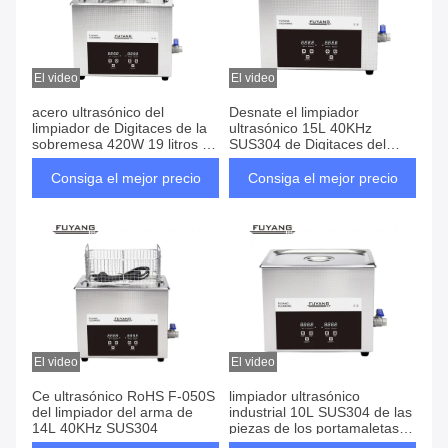
El video
El video
acero ultrasónico del
Desnate el limpiador
limpiador de Digitaces de la
ultrasónico 15L 40KHz
sobremesa 420W 19 litros de
SUS304 de Digitaces del
40KHz
tamiz
Consiga el mejor precio
Consiga el mejor precio
El video
El video
Ce ultrasónico RoHS F-050S
limpiador ultrasónico
del limpiador del arma de
industrial 10L SUS304 de las
14L 40KHz SUS304
piezas de los portamaletas
40KHz para automotriz