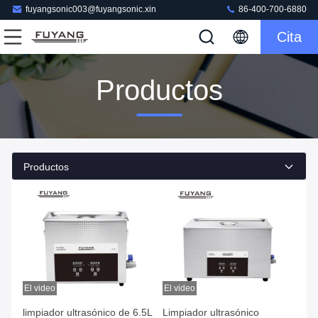
fuyangsonic003@fuyangsonic.xin
86-400-700-6880
Cita
Productos
Productos
El video
El video
limpiador ultrasónico de 6.5L
Limpiador ultrasónico