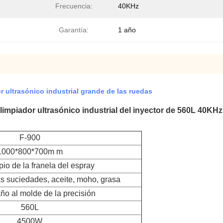
Frecuencia:
40KHz
Garantía:
1 año
r ultrasónico industrial grande de las ruedas
limpiador ultrasónico industrial del inyector de 560L 40KHz
F-900
1000*800*700m m
io de la franela del espray
as suciedades, aceite, moho, grasa
ño al molde de la precisión
560L
4500W