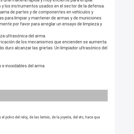
es una manera rápida y muy eficiente para limpiar
 los instrumentos usados en el sector de la defensa.
a gama de partes y de componentes en vehículos y
das para limpiar y mantener de armas y de municiones.
amente por favor para arreglar un ensayo de limpieza y
za ultrasónica del arma.
lubricación de los mecanismos que encienden se aumenta.
 duro alcanzar las grietas. Un limpiador ultrasónico del
 e inoxidables del arma
polvo del reloj, de las lentes, de la joyería, del etc, hace que