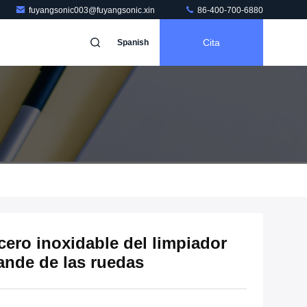
fuyangsonic003@fuyangsonic.xin
86-400-700-6880
Cita
Spanish
cero inoxidable del limpiador
rande de las ruedas