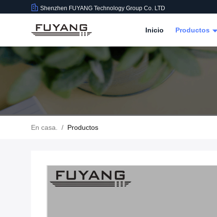
Shenzhen FUYANG Technology Group Co. LTD
Inicio
Productos
En casa.
/
Productos