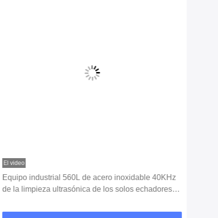
El video
El vi
Equipo industrial 560L de acero inoxidable 40KHz
Pinz
de la limpieza ultrasónica de los solos echadores
indu
del tanque