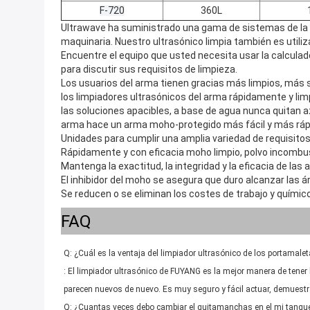
F-720
360L
Ultrawave ha suministrado una gama de sistemas de la l
maquinaria. Nuestro ultrasónico limpia también es utili
Encuentre el equipo que usted necesita usar la calculado
para discutir sus requisitos de limpieza.
Los usuarios del arma tienen gracias más limpios, más s
los limpiadores ultrasónicos del arma rápidamente y li
las soluciones apacibles, a base de agua nunca quitan az
arma hace un arma moho-protegido más fácil y más rápi
Unidades para cumplir una amplia variedad de requisitos
Rápidamente y con eficacia moho limpio, polvo incombust
Mantenga la exactitud, la integridad y la eficacia de la
El inhibidor del moho se asegura que duro alcanzar las 
Se reducen o se eliminan los costes de trabajo y químico
FAQ
Q: ¿Cuál es la ventaja del limpiador ultrasónico de los portamale
: El limpiador ultrasónico de FUYANG es la mejor manera de tener li
parecen nuevos de nuevo. Es muy seguro y fácil actuar, demuest
Q: ¿Cuantas veces debo cambiar el quitamanchas en el mi tanqu