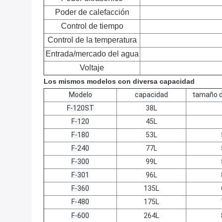
Poder de calefacción
Control de tiempo
Control de la temperatura
Entrada/mercado del agua
Voltaje
Los mismos modelos con diversa capacidad
Modelo
capacidad
tamaño d
F-120ST
38L
F-120
45L
F-180
53L
F-240
77L
F-300
99L
F-301
96L
F-360
135L
F-480
175L
F-600
264L