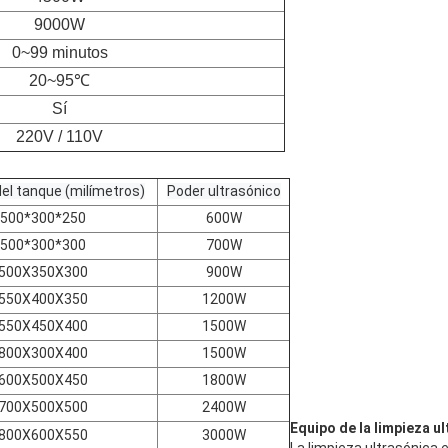
9000W
0~99 minutos
20~95℃
Sí
220V / 110V
el tanque (milímetros)
Poder ultrasónico
500*300*250
600W
500*300*300
700W
500X350X300
900W
550X400X350
1200W
550X450X400
1500W
800X300X400
1500W
600X500X450
1800W
700X500X500
2400W
Equipo de la limpieza u
800X600X550
3000W