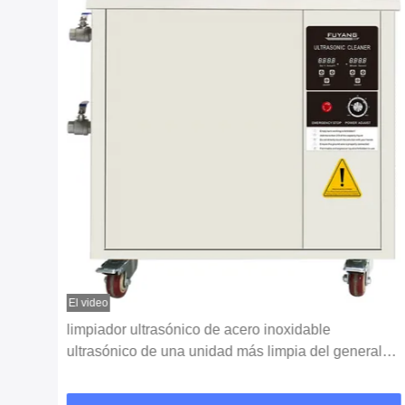
El video
e
limpiador ultrasónico de acero inoxidable
e de
ultrasónico de una unidad más limpia del general
laboratorio de 264L 40KHz