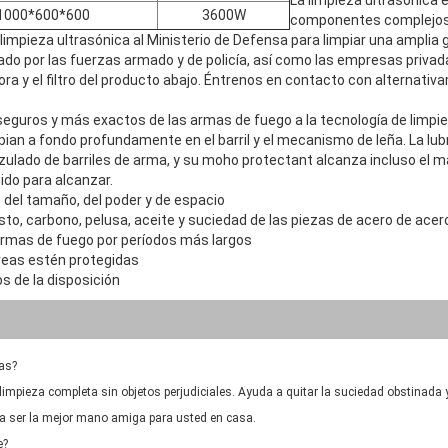
La limpieza ultrasónica 
1000*600*600
3600W
componentes complejos y
impieza ultrasónica al Ministerio de Defensa para limpiar una ampli
zado por las fuerzas armado y de policía, así como las empresas priva
ra y el filtro del producto abajo. Éntrenos en contacto con alternativ
eguros y más exactos de las armas de fuego a la tecnología de limpie
mpian a fondo profundamente en el barril y el mecanismo de leña. La 
ulado de barriles de arma, y su moho protectant alcanza incluso el más
do para alcanzar.
 del tamaño, del poder y de espacio
o, carbono, pelusa, aceite y suciedad de las piezas de acero de acero
s armas de fuego por períodos más largos
áreas estén protegidas
s de la disposición
tas?
mpieza completa sin objetos perjudiciales. Ayuda a quitar la suciedad obstinada y el 
ra ser la mejor mano amiga para usted en casa.
e?